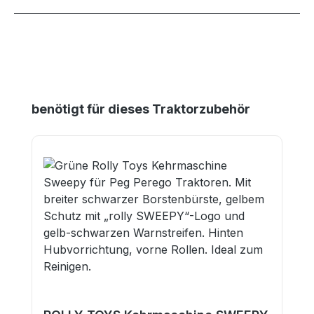
Produktgalerie überspringen
benötigt für dieses Traktorzubehör