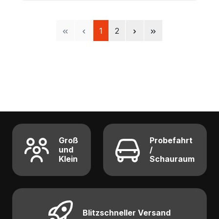
Seite
Seite
1
2
Groß
Probefahrt
und
/
Klein
Schauraum
Blitzschneller Versand